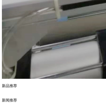
新品推荐
新闻推荐