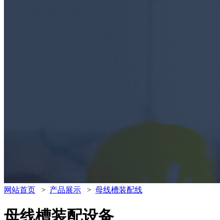
网站首页
>
产品展示
>
母线槽装配线
母线槽装配设备