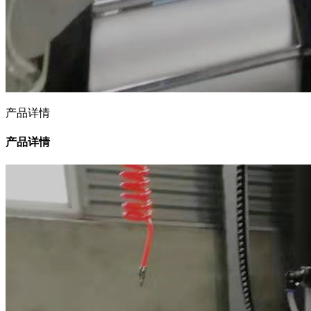
产品详情
产品详情